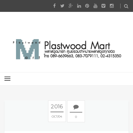
2016
OCT
04
0