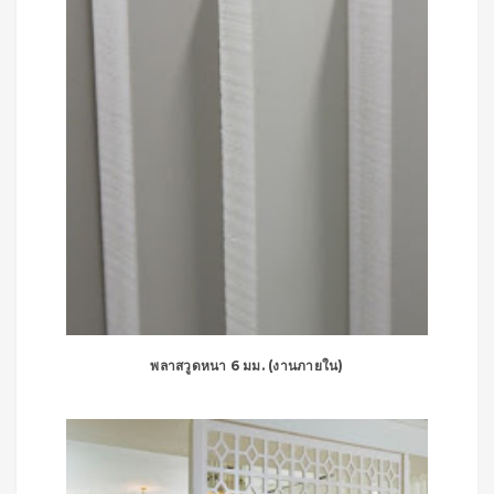
พลาสวูดหนา 6 มม. (งานภายใน)