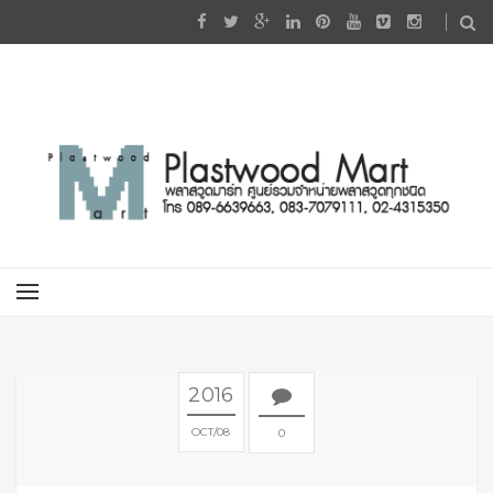
2016
OCT
08
0