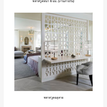
พลาสวูดหนา 6 มม. (งานภายใน)
พลาสวูดฉลุลาย